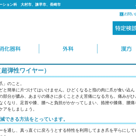
ーション科 大村市、諫早市、長崎市
（超弾性ワイヤー）
爪」のこと。
どと簡単に片づけてはいけません。ひどくなると指の肉に爪が食い込ん
の部分が膿み、あまりの痛さに歩くことさえ苦痛になる方も。痛みがひ
なくなり、足首や膝、腰へと負担がかかってしまい、捻挫や膝痛、腰痛
ケアをしましょう。
減できる方法をとっています。
ーを通し、真っ直ぐに戻ろうとする特性を利用してまき爪を平らにして